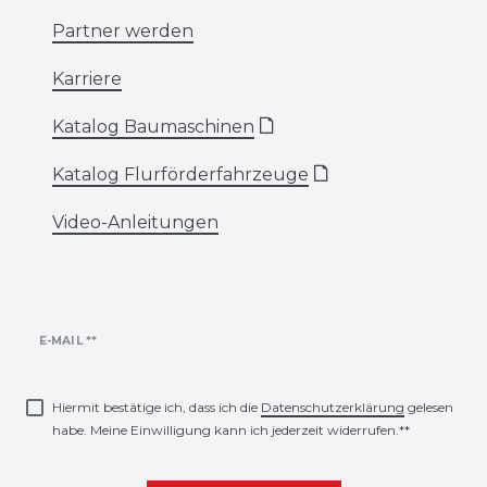
Partner werden
Karriere
Katalog Baumaschinen
🗋
Katalog Flurförderfahrzeuge
🗋
Video-Anleitungen
Newsletter
E-MAIL **
Honig
Hiermit bestätige ich, dass ich die
Daten­schutz­erklärung
gelesen
habe. Meine Einwilligung kann ich jederzeit widerrufen.**