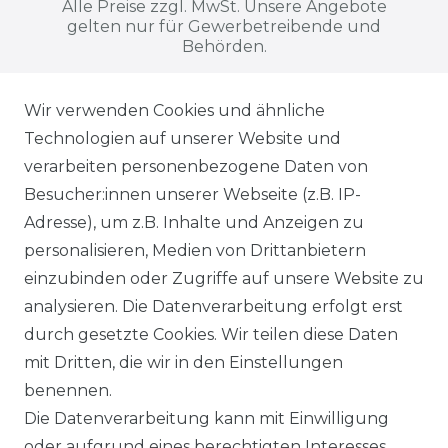
Alle Preise zzgl. MwSt. Unsere Angebote
gelten nur für Gewerbetreibende und
Behörden.
Wir verwenden Cookies und ähnliche
Alle auf dieser Webseite dargestellten
Technologien auf unserer Website und
Produkte, Abbildungen, Spezifikationen
verarbeiten personenbezogene Daten von
und Beschreibungen dienen ausschließlich
Besucher:innen unserer Webseite (z.B. IP-
der allgemeinen Information. Es wird
Adresse), um z.B. Inhalte und Anzeigen zu
ausdrücklich darauf hingewiesen, dass
personalisieren, Medien von Drittanbietern
Abweichungen zwischen den dargestellten
einzubinden oder Zugriffe auf unsere Website zu
Informationen und den tatsächlich
analysieren. Die Datenverarbeitung erfolgt erst
gelieferten Modellen möglich sind. Die
durch gesetzte Cookies. Wir teilen diese Daten
gezeigten Inhalte stellen nicht
mit Dritten, die wir in den Einstellungen
notwendigerweise die finalen
benennen.
Produkteigenschaften dar. Der Anbieter
Die Datenverarbeitung kann mit Einwilligung
behält sich das Recht vor, jederzeit und
oder aufgrund eines berechtigten Interesses