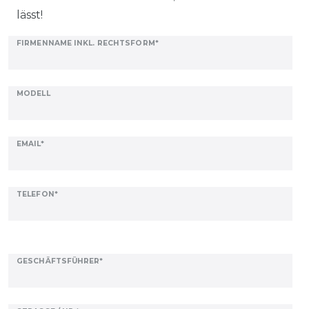
lässt!
Ceres::Template.mailFormHoneypotLabel
FIRMENNAME INKL. RECHTSFORM*
MODELL
EMAIL*
TELEFON*
GESCHÄFTSFÜHRER*