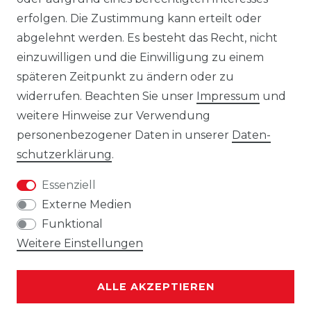
ohne vorherige Ankündigung Änderungen
erfolgen. Die Zustimmung kann erteilt oder
an den dargestellten Produkten
abgelehnt werden. Es besteht das Recht, nicht
vorzunehmen.
einzuwilligen und die Einwilligung zu einem
Gebrauchte Ware wurde von uns nicht
späteren Zeitpunkt zu ändern oder zu
getestet. Diese wird so verkauft, wie
widerrufen. Beachten Sie unser
Impressum
und
angeboten, jedoch unter Ausschluss
weitere Hinweise zur Verwendung
jeglicher Sachmängel. Eine Haftung für
personenbezogener Daten in unserer
Daten­
Sachmängel ist ausgeschlossen, es sei denn,
schutz­erklärung
.
der Verkäufer hat einen Mangel arglistig
Essenziell
verschwiegen oder eine
Externe Medien
Beschaffenheitsgarantie übernommen. Die
Funktional
Haftung für Schäden aus der Verletzung
Weitere Einstellungen
des Lebens, des Körpers oder der
Gesundheit sowie nach dem
Produkthaftungsgesetz bleibt unberührt.
ALLE AKZEPTIEREN