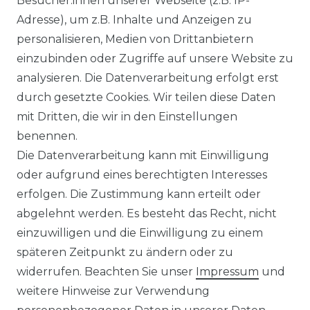
Besucher:innen unserer Webseite (z.B. IP-
der allgemeinen Information. Es wird
Adresse), um z.B. Inhalte und Anzeigen zu
ausdrücklich darauf hingewiesen, dass
personalisieren, Medien von Drittanbietern
Abweichungen zwischen den dargestellten
einzubinden oder Zugriffe auf unsere Website zu
Informationen und den tatsächlich
analysieren. Die Datenverarbeitung erfolgt erst
gelieferten Modellen möglich sind. Die
durch gesetzte Cookies. Wir teilen diese Daten
gezeigten Inhalte stellen nicht
mit Dritten, die wir in den Einstellungen
notwendigerweise die finalen
benennen.
Produkteigenschaften dar. Der Anbieter
Die Datenverarbeitung kann mit Einwilligung
behält sich das Recht vor, jederzeit und
oder aufgrund eines berechtigten Interesses
ohne vorherige Ankündigung Änderungen
erfolgen. Die Zustimmung kann erteilt oder
an den dargestellten Produkten
abgelehnt werden. Es besteht das Recht, nicht
vorzunehmen.
einzuwilligen und die Einwilligung zu einem
Gebrauchte Ware wurde von uns nicht
späteren Zeitpunkt zu ändern oder zu
getestet. Diese wird so verkauft, wie
widerrufen. Beachten Sie unser
Impressum
und
angeboten, jedoch unter Ausschluss
weitere Hinweise zur Verwendung
jeglicher Sachmängel. Eine Haftung für