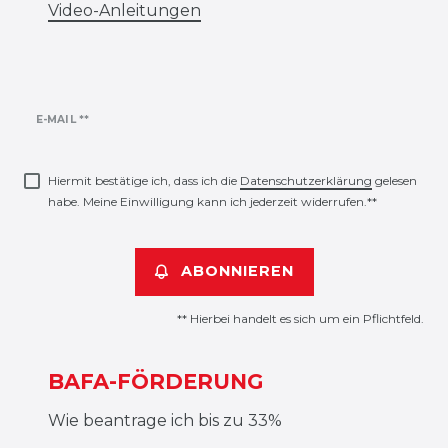
Video-Anleitungen
Newsletter
E-MAIL **
Honig
Hiermit bestätige ich, dass ich die
Daten­schutz­erklärung
gelesen
habe. Meine Einwilligung kann ich jederzeit widerrufen.**
ABONNIEREN
** Hierbei handelt es sich um ein Pflichtfeld.
BAFA-FÖRDERUNG
Wie beantrage ich bis zu 33%