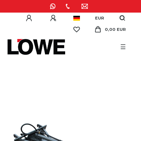
EUR
0,00 EUR
☰